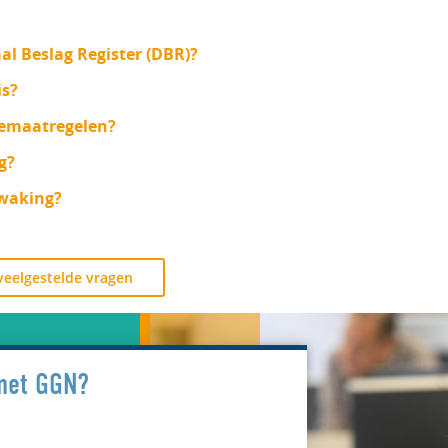
aal Beslag Register (DBR)?
is?
iemaatregelen?
g?
ewaking?
 veelgestelde vragen
met GGN?