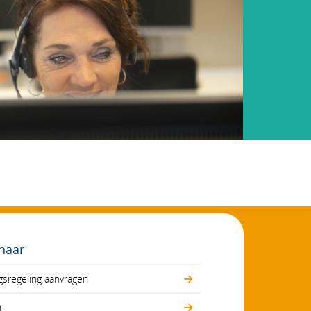
 naar
gsregeling aanvragen
n