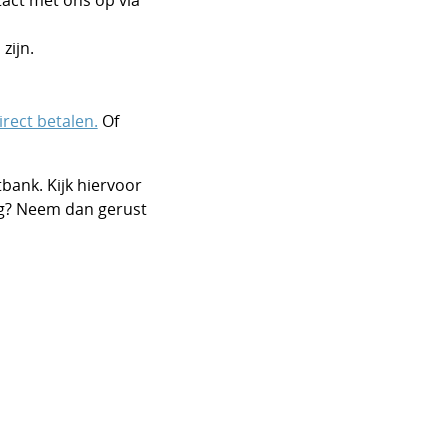
tact met ons op via
zijn.
irect betalen.
Of
bank. Kijk hiervoor
ig? Neem dan gerust