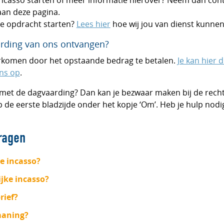
 incasso starten of meer informatie hierover? Neem dan con
an deze pagina.
sse opdracht starten?
Lees hier
hoe wij jou van dienst kunnen 
rding van ons ontvangen?
oorkomen door het opstaande bedrag te betalen.
Je kan hier d
ns op
.
 met de dagvaarding? Dan kan je bezwaar maken bij de recht
p de eerste bladzijde onder het kopje ‘Om’. Heb je hulp nod
ragen
e incasso?
ijke incasso?
rief?
maning?