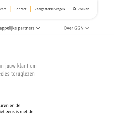
vers
Contact
Veelgestelde vragen
Zoeken
ppelijke partners
Over GGN
an jouw klant om
ecies teruglezen
turen en de
iet eens is met de