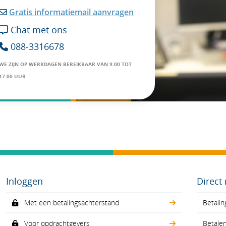
Gratis informatiemail aanvragen

Chat met ons

088-3316678

WE ZIJN OP WERKDAGEN BEREIKBAAR VAN 9.00 TOT
17.00 UUR
Inloggen
Direct
Met een betalingsachterstand
Betalin
Voor opdrachtgevers
Betale