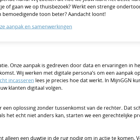
tje of gaan we op thuisbezoek? Werkt een strenge ondertoon
en bemoedigende toon beter? Aandacht loont!
onze aanpak en samenwerkingen
atie. Onze aanpak is gedreven door data en ervaringen in h
ekomst. Wij werken met digitale persona’s om een aanpak op
cht incasseren
lees je precies hoe dat werkt. In MijnGGN kun 
ouw klanten digitaal volgen.
ar een oplossing zonder tussenkomst van de rechter. Dat sc
 als het echt niet anders kan, starten we een gerechtelijke p
t alleen een duwtje in de rug nodig om in actie te komen. Vee