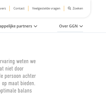
vers
Contact
Veelgestelde vragen
Zoeken
ppelijke partners
Over GGN
ervaring weten we
at niet door
de persoon achter
p op maat bieden.
optimale balans