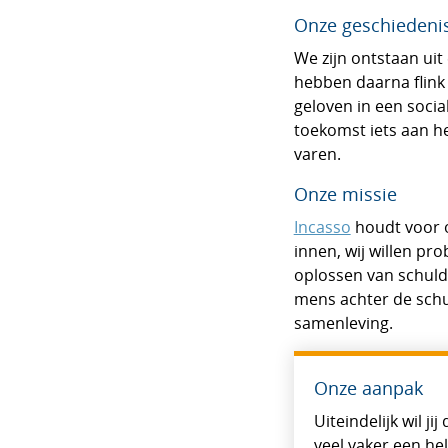
Onze geschiedeni
We zijn ontstaan uit
hebben daarna flink 
geloven in een socia
toekomst iets aan h
varen.
Onze missie
Incasso
houdt voor on
innen, wij willen p
oplossen van schuld
mens achter de schul
samenleving.
Onze aanpak
Uiteindelijk wil j
veel vaker een he