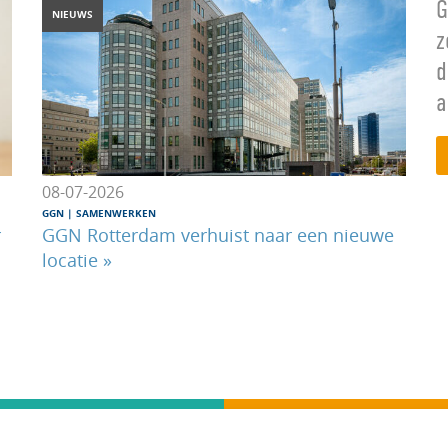
G
NIEUWS
z
d
a
08-07-2026
GGN
|
SAMENWERKEN
r
GGN Rotterdam verhuist naar een nieuwe
locatie »