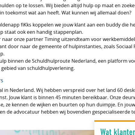
hulden op te lossen. Wij bieden altijd hulp op maat en zoek
 in toekomst wat aan heeft. Wat kunnen wij allemaal doen?
uldenapp fiKks koppelen we jouw klant aan een buddy die h
app staat ook een handig stappenplan.
r naar onze partner Timing uitzendteam voor werkbemiddel
lant door naar de gemeente of hulpinstanties, zoals Sociaal
lp.
lp binnen de Schuldhulproute Nederland, een platform voo
t gebied van schuldhulpverlening.
rs
al in Nederland. Wij hebben verspreid over het land 60 des
nst. Jouw klant is binnen 45 minuten bereikbaar. Onze deurw
tse, ze kennen de wijken en buurten op hun duimpje. En jouw
en de advocatuur hebben wij bovendien gespecialiseerde t
Wat klante
Wat klante