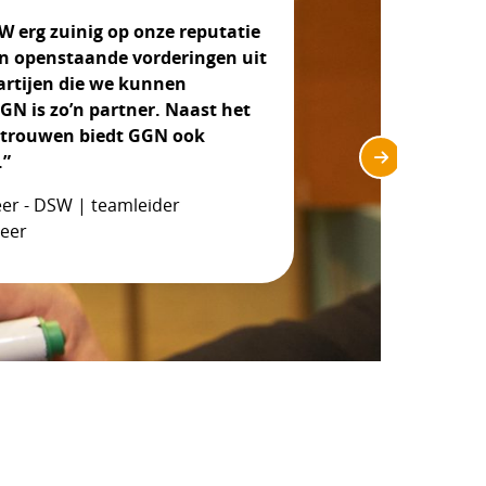
SW erg zuinig op onze reputatie
beleving belangrijk en daarom
en openstaande vorderingen uit
r GGN gekozen als onze
rtijen die we kunnen
. Zij incasseren met oog voor
GN is zo’n partner. Naast het
n de debiteur. Via het online
rtrouwen biedt GGN ook
orm kunnen we eenvoudig
.”
handen geven en deze 24/7
schikt over veel ervaring en is
eer - DSW | teamleider
artner."
eer
h | Lekdetectie Nederland B.V.