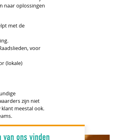
en naar oplossingen
elpt met de
ing.
 Raadslieden, voor
r (lokale)
kundige
aarders zijn niet
 klant meestal ook.
eams.
n van ons vinden
n van ons vinden