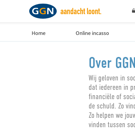
Home
Online incasso
Over GG
Wij geloven in so
dat iedereen in p
financiële of so
de schuld. Zo vin
Zo helpen we jou
vinden tussen soc