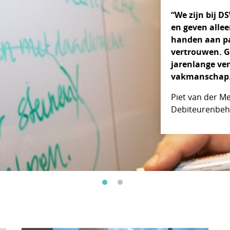
“We zijn bij D
"Ik vind klant
en geven alle
hebben we voo
handen aan pa
incassopartner
vertrouwen. G
de situatie va
jarenlange ve
klantenplatf
vakmanschap
incasso’s uit 
volgen. GGN be
Piet van der M
onze incassop
Debiteurenbeh
de heer Tibosc