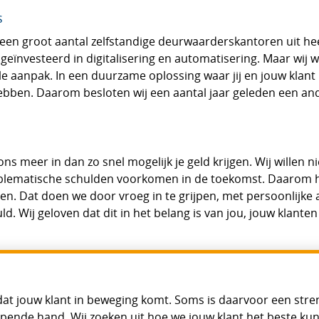
s
 een groot aantal zelfstandige deurwaarderskantoren uit he
geïnvesteerd in digitalisering en automatisering. Maar wij w
le aanpak. In een duurzame oplossing waar jij en jouw klant 
ebben. Daarom besloten wij een aantal jaar geleden een an
s meer in dan zo snel mogelijk je geld krijgen. Wij willen n
roblematische schulden voorkomen in de toekomst. Daarom h
en. Dat doen we door vroeg in te grijpen, met persoonlijke
d. Wij geloven dat dit in het belang is van jou, jouw klanten
ij dat jouw klant in beweging komt. Soms is daarvoor een str
lpende hand. Wij zoeken uit hoe we jouw klant het beste k