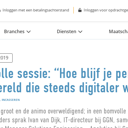
Inloggen met een betalingsachterstand
Inloggen voor opdrachtge
Branches
Diensten
Maatscha
2019
le sessie: “Hoe blijf je pe
reld die steeds digitaler 
L INCASSEREN
 groot en de animo overweldigend; in een bomvolle
ers sprak Ivan van Dijk, IT-directeur bij GGN, sam