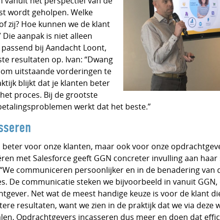
n vanuit het perspectief van de
efst wordt geholpen. Welke
 of zij? Hoe kunnen we de klant
” Die aanpak is niet alleen
n passend bij Aandacht Loont,
ste resultaten op. Ivan: “Dwang
 om uitstaande vorderingen te
tijk blijkt dat je klanten beter
het proces. Bij de grootste
talingsproblemen werkt dat het beste.”
sseren
n beter voor onze klanten, maar ook voor onze opdrachtgeve
ëren met Salesforce geeft GGN concreter invulling aan haar
it. “We communiceren persoonlijker en in de benadering van
s. De communicatie steken we bijvoorbeeld in vanuit GGN, o
tgever. Net wat de meest handige keuze is voor de klant d
etere resultaten, want we zien in de praktijk dat we via deze
len. Opdrachtgevers incasseren dus meer en doen dat effic