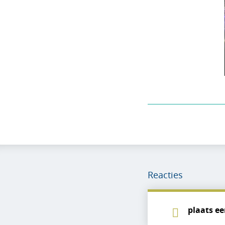
Reacties
plaats ee