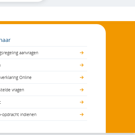
 naar
gsregeling aanvragen
n
erklaring Online
stelde vragen
t
o-opdracht indienen