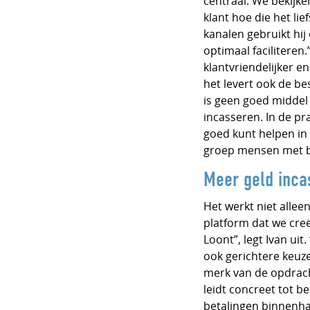
centraal. We bekijke
klant hoe die het li
kanalen gebruikt hij
optimaal faciliteren.
klantvriendelijker e
het levert ook de be
is geen goed middel
incasseren. In de prak
goed kunt helpen in 
groep mensen met be
Meer geld inca
Het werkt niet allee
platform dat we cre
Loont”, legt Ivan u
ook gerichtere keuze
merk van de opdrach
leidt concreet tot b
betalingen binnenha