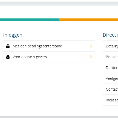
Inloggen
Direct
Met een betalingsachterstand
Betalin
Voor opdrachtgevers
Betale
Derdenv
Veelge
Contac
Incass