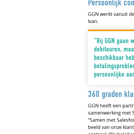
Persoonlijk c
GGN werkt vanuit de
Ivan.
“Bij GGN gaan w
debiteuren, maar
beschikbaar heb
betalingsproblem
persoonlijke aan
360 graden kla
GGN heeft een partn
samenwerking met Sal
“Samen met Salesfor
beeld van onze klant