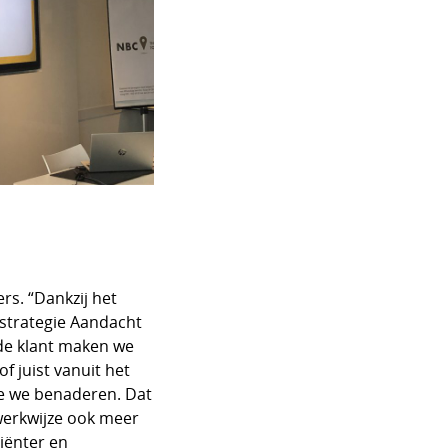
rs. “Dankzij het
 strategie Aandacht
 de klant maken we
f juist vanuit het
ie we benaderen. Dat
 werkwijze ook meer
iënter en