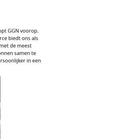
loopt GGN voorop.
rce biedt ons als
e met de meest
bronnen samen te
rsoonlijker in een