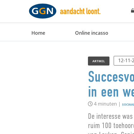
Home
Online incasso
12-11-
ARTIKEL
Succesvol
in een we
4 minuten |
SOCIAA
De interesse was
ruim 100 toehoord