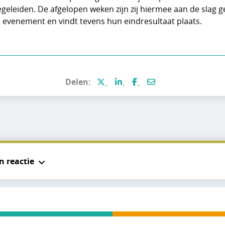
egeleiden. De afgelopen weken zijn zij hiermee aan de slag
 evenement en vindt tevens hun eindresultaat plaats.
Deel deze pagina via X (voormal
Deel deze pagina via Linke
Deel deze pagina via 
Deel deze pagina p
Delen:
n reactie