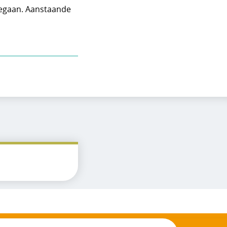
 gegaan. Aanstaande
ig Twitter)
dIn
Facebook
er e-mail