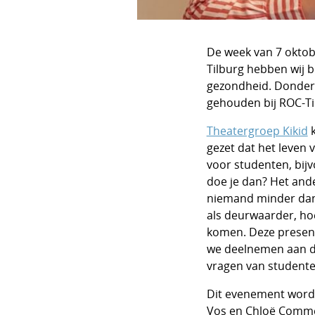
De week van 7 oktob
Tilburg hebben wij b
gezondheid. Donderd
gehouden bij ROC-Til
Theatergroep Kikid
k
gezet dat het leven 
voor studenten, bij
doe je dan? Het and
niemand minder dan 
als deurwaarder, h
komen. Deze present
we deelnemen aan de
vragen van student
Dit evenement word
Vos en Chloë Comme