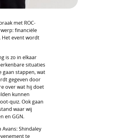
spraak met ROC-
werp: financiële
 Het event wordt
 is zo in elkaar
herkenbare situaties
e gaan stappen, wat
ordt gegeven door
 over wat hij doet
ulden kunnen
oot-quiz. Ook gaan
stand waar wij
en en GGN.
 Avans: Shindaley
evenement te