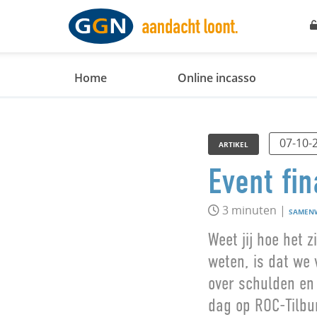
Home
Online incasso
07-10-
ARTIKEL
Event fi
3 minuten |
SAMEN
Weet jij hoe het z
weten, is dat we
over schulden en
dag op ROC-Tilbu