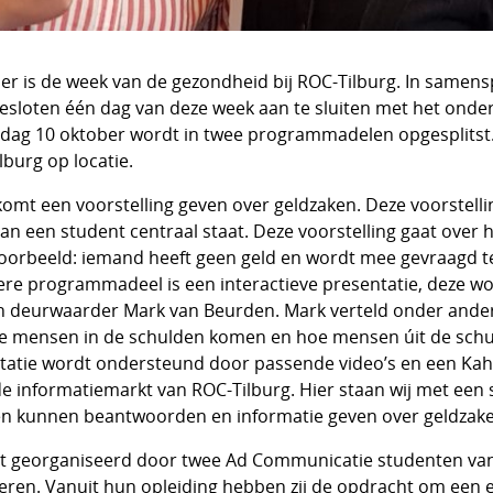
er is de week van de gezondheid bij ROC-Tilburg. In samen
esloten één dag van deze week aan te sluiten met het onder
ag 10 oktober wordt in twee programmadelen opgesplitst.
burg op locatie.
omt een voorstelling geven over geldzaken. Deze voorstelling
van een student centraal staat. Deze voorstelling gaat over 
voorbeeld: iemand heeft geen geld en wordt mee gevraagd t
ere programmadeel is een interactieve presentatie, deze w
deurwaarder Mark van Beurden. Mark verteld onder andere
oe mensen in de schulden komen en hoe mensen úit de sch
atie wordt ondersteund door passende video’s en een Kah
 informatiemarkt van ROC-Tilburg. Hier staan wij met een 
en kunnen beantwoorden en informatie geven over geldzak
t georganiseerd door twee Ad Communicatie studenten van
ren. Vanuit hun opleiding hebben zij de opdracht om een 