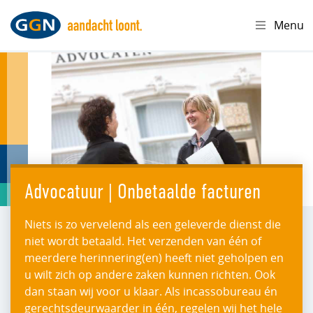
Menu
Advocatuur | Onbetaalde facturen
Niets is zo vervelend als een geleverde dienst die
niet wordt betaald. Het verzenden van één of
meerdere herinnering(en) heeft niet geholpen en
u wilt zich op andere zaken kunnen richten. Ook
dan staan wij voor u klaar. Als incassobureau én
gerechtsdeurwaarder in één, regelen wij het hele