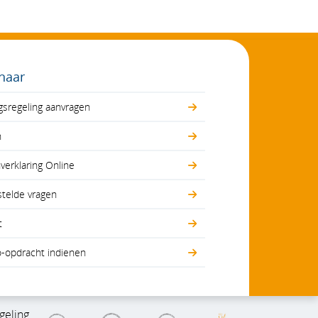
 naar
gsregeling aanvragen
n
erklaring Online
stelde vragen
t
o-opdracht indienen
geling