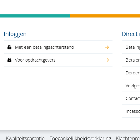
Inloggen
Direct
Met een betalingsachterstand
Betalin
Voor opdrachtgevers
Betale
Derdenv
Veelge
Contac
Incass
Kwaliteitsgarantie
Toegankelijkheidsverklaring
Klachtenre