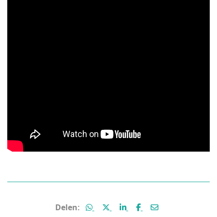
Deel deze pagina via WhatsApp
Deel deze pagina via X (voorm
Deel deze pagina via Lin
Deel deze pagina vi
Deel deze pagin
Delen: