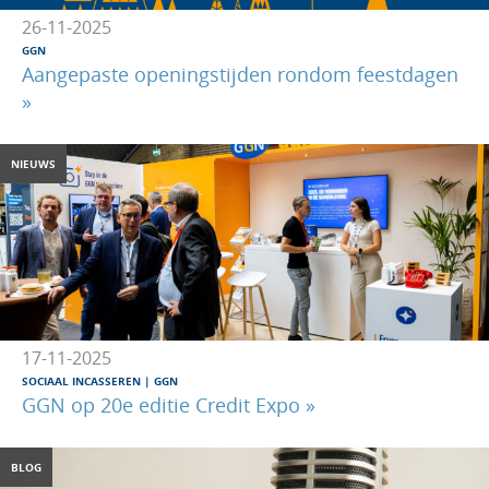
26-11-2025
GGN
Aangepaste openingstijden rondom feestdagen
»
NIEUWS
17-11-2025
SOCIAAL INCASSEREN
GGN
GGN op 20e editie Credit Expo »
BLOG