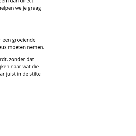
Neem dan direct
 helpen we je graag
r een groeiende
rieus moeten nemen.
rdt, zonder dat
jken naar wat die
 juist in de stilte
ig Twitter)
dIn
Facebook
er e-mail