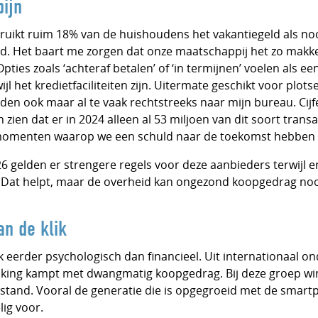
ijn
ruikt ruim 18% van de huishoudens het vakantiegeld als n
nd. Het baart me zorgen dat onze maatschappij het zo makke
pties zoals ‘achteraf betalen’ of ‘in termijnen’ voelen als e
l het kredietfaciliteiten zijn. Uitermate geschikt voor plots
iden ook maar al te vaak rechtstreeks naar mijn bureau. Cijf
 zien dat er in 2024 alleen al 53 miljoen van dit soort trans
n momenten waarop we een schuld naar de toekomst hebben
gelden er strengere regels voor deze aanbieders terwijl er
. Dat helpt, maar de overheid kan ongezond koopgedrag noo
an de klik
 eerder psychologisch dan financieel. Uit internationaal ond
lking kampt met dwangmatig koopgedrag. Bij deze groep wi
erstand. Vooral de generatie die is opgegroeid met de smartp
lig voor.