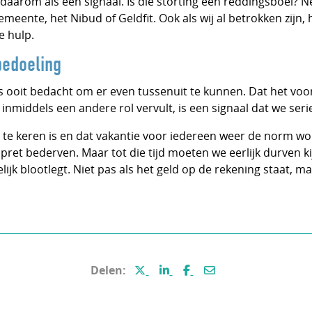
 daarom als een signaal. Is die storting een reddingsboei? 
meente, het Nibud of Geldfit. Ook als wij al betrokken zijn,
e hulp.
bedoeling
s ooit bedacht om er even tussenuit te kunnen. Dat het voo
inmiddels een andere rol vervult, is een signaal dat we se
 te keren is en dat vakantie voor iedereen weer de norm wo
ret bederven. Maar tot die tijd moeten we eerlijk durven ki
lijk blootlegt. Niet pas als het geld op de rekening staat, maar
Deel deze pagina via X (voormal
Deel deze pagina via Linke
Deel deze pagina via 
Deel deze pagina p
Delen: