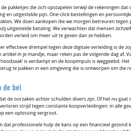
g: de pakketjes die zich opstapelen terwijl de rekeningen dat
ng en uitgestelde pijn. One-click-bestellingen en persoonlij
waktes. We doen aankopen die we morgen betreuren tegen pr
zij uitgestelde betaling. We verwachten dat mensen zichzel
worden verleid om meer uit te geven dan ze hebben.
r effectieve drempel tegen deze digitale verleiding is de 
n artikel in je mandje, maar reken pas de volgende dag af. Va
 ‘noodzaak’ is verdampt en de koopimpuls is weggeëbd. Het 
erug te pakken in een omgeving die is ontworpen om die reg
n de bel
at de oorzaken achter schulden divers zijn. Of het nu gaat 
rloren strijd tegen constante koopverleidingen: in alle gev
op een oplossing vergroot.
ien dat professionele hulp de kans op een financieel gezond l