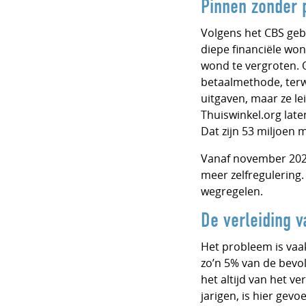
Pinnen zonder p
Volgens het CBS geb
diepe financiële wo
wond te vergroten. O
betaalmethode, terwij
uitgaven, maar ze le
Thuiswinkel.org laten
Dat zijn 53 miljoe
Vanaf november 2026 
meer zelfregulering
wegregelen.
De verleiding v
Het probleem is vaak
zo’n 5% van de bevo
het altijd van het v
jarigen, is hier gevoe