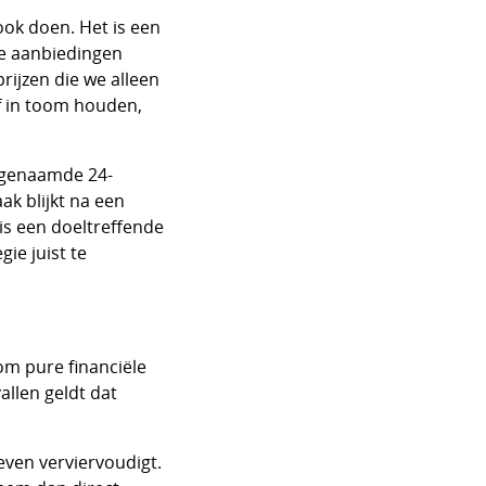
 ook doen. Het is een
ke aanbiedingen
ijzen die we alleen
f in toom houden,
zogenaamde 24-
ak blijkt na een
is een doeltreffende
ie juist te
om pure financiële
allen geldt dat
even verviervoudigt.