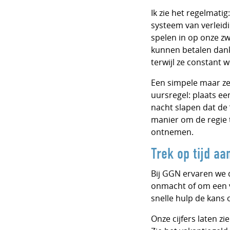
Ik zie het regelmati
systeem van verleidi
spelen in op onze z
kunnen betalen dank
terwijl ze constant 
Een simpele maar zee
uursregel: plaats ee
nacht slapen dat de
manier om de regie t
ontnemen.
Trek op tijd aa
Bij GGN ervaren we d
onmacht of om een ve
snelle hulp de kans 
Onze cijfers laten z