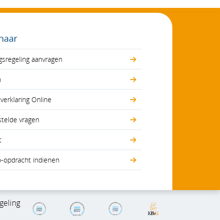
 naar
gsregeling aanvragen
n
erklaring Online
stelde vragen
t
o-opdracht indienen
geling