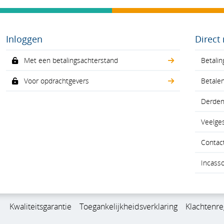
Inloggen
Direct
Met een betalingsachterstand
Betalin
Voor opdrachtgevers
Betale
Derdenv
Veelge
Contac
Incass
Kwaliteitsgarantie
Toegankelijkheidsverklaring
Klachtenre