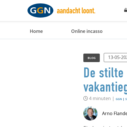
Home
Online incasso
13-05-20
BLOG
De stilte
vakantieg
4 minuten |
GGN
|
S
Arno Fland